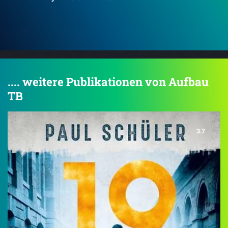
Los
.... weitere Publikationen von Aufbau
TB
3.7