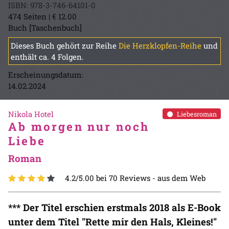
ISBN: 978-3-746-64101-0
474 Seiten | € 12.00
Buch [Taschenbuch]
Dieses Buch gehört zur Reihe
Die Herzklopfen-Reihe
und
enthält ca. 4 Folgen.
Erscheinungsdatum:
14.02.2024
Nikola Hotel
Liebesroman
Ab morgen nur noch
Liebe
Roman
4.2/5.00 bei 70 Reviews -
aus dem Web
*** Der Titel erschien erstmals 2018 als E-Book
unter dem Titel "Rette mir den Hals, Kleines!"