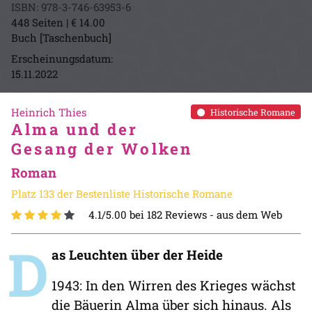
ISBN: 978-3-746-63953-6
448 Seiten | € 14.00
Buch [Taschenbuch]
Erscheinungsdatum:
15.11.2022
Heinrich Thies
Historische Romane
Alma und der
Gesang der Wolken
Roman
Platz 133 der Bestenliste Historische Romane
4.1/5.00 bei 182 Reviews -
aus dem Web
D
as Leuchten über der Heide
1943: In den Wirren des Krieges wächst
die Bäuerin Alma über sich hinaus. Als