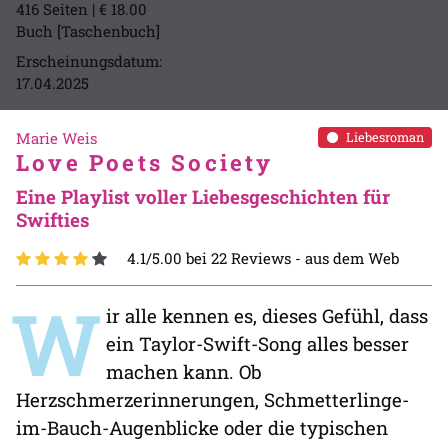
416 Seiten | € 18.00
Buch [Taschenbuch]
Erscheinungsdatum:
17.04.2025
Marie Weis
Liebesroman
Love Poets Society
Eine Playlist voller Liebesgeschichten für
Swifties
4.1/5.00 bei 22 Reviews -
aus dem Web
W
ir alle kennen es, dieses Gefühl, dass
ein Taylor-Swift-Song alles besser
machen kann. Ob
Herzschmerzerinnerungen, Schmetterlinge-
im-Bauch-Augenblicke oder die typischen