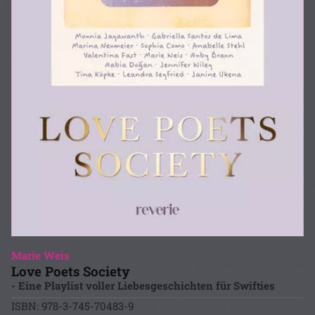
Marie Weis
Love Poets Society
- Eine Playlist voller Liebesgeschichten für Swifties
ISBN: 978-3-745-70483-9