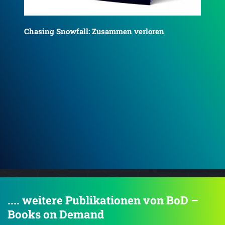
Craving Sunlight: Zusammen erstrahlt
Da
.... weitere Publikationen von BoD –
Books on Demand