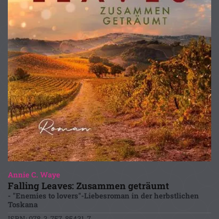
Annie C. Waye
Falling Leaves: Zusammen geträumt
- "Enemies to lovers"-Liebesroman in der herbstlichen
Toskana
ISBN: 978-3-757-85431-7