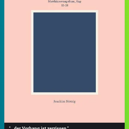
"...der Vorhang ist zerrissen."