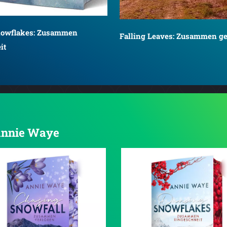
nowflakes: Zusammen
Falling Leaves: Zusammen g
it
 Annie Waye
3.8