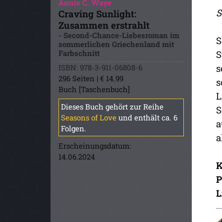
Annie C. Waye
S
Craving Sunlight:
Zusammen erstrahlt
- Second-Chance-Liebesroman im
S
sommerlichen Griechenland mit
Farbschnitt
S
s
ISBN: 978-3-911-06808-6
296 Seiten | € 14.99
s
Buch [Taschenbuch]
L
Dieses Buch gehört zur Reihe
S
Seasons of Love
und enthält ca. 6
a
Folgen.
a
Erscheinungsdatum:
14.06.2024
K
P
L