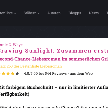
tenliste
Stöbern
Autoren
Blogger
News
nnie C. Waye
Craving Sunlight: Zusammen erst
econd-Chance-Liebesroman im sommerlichen Grie
latz 260 der Bestenliste Liebesroman
4.0/5.00 bei 544 Reviews -
aus dem Web
it farbigem Buchschnitt – nur in limitierter Aufl
erfügbarkeit)
**Hat ihre Liebe eine zweite Chance? Ein romanti