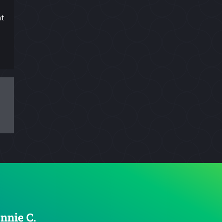
nt
nnie C.