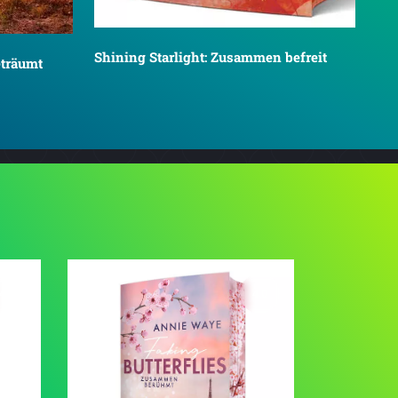
Shining Starlight: Zusammen befreit
eträumt
4.2
4.0