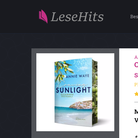
Bes
A
S
P
M
V
*