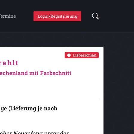
Termine
Login/Registrierung
Liebesroman
rahlt
chenland mit Farbschnitt
age (Lieferung je nach
scher Neuanfang unter der