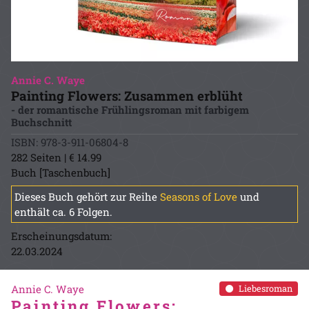
Annie C. Waye
Painting Flowers: Zusammen erblüht
- der romantische Frühlingsroman mit farbigem
Buchschnitt
ISBN: 978-3-911-06804-8
282 Seiten | € 14.99
Buch [Taschenbuch]
Dieses Buch gehört zur Reihe
Seasons of Love
und
enthält ca. 6 Folgen.
Erscheinungsdatum:
22.03.2024
Annie C. Waye
Liebesroman
Painting Flowers: