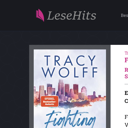
Bes
T
R
S
E
C
F
V