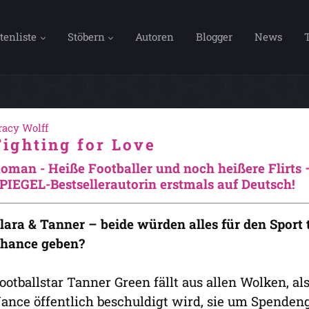
tenliste
Stöbern
Autoren
Blogger
News
racy Wolff
Fighting for Love
oman - Heiße Footballer und noch heißere Flirts
PIEGEL-Bestsellerautorin erstmals auf Deutsch!
lara & Tanner – beide würden alles für den Sport 
hance geben?
ootballstar Tanner Green fällt aus allen Wolken, al
ance öffentlich beschuldigt wird, sie um Spenden