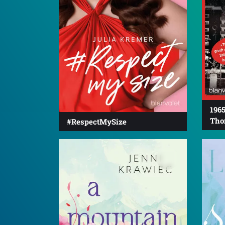
1965
Tho
#RespectMySize