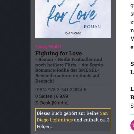
g
s
z
n
V
e
Tracy Wolff
Fighting for Love
- Roman - Heiße Footballer und
S
noch heißere Flirts – die Sports-
Romance-Reihe der SPIEGEL-
L
Bestsellerautorin erstmals auf
Deutsch!
L
ISBN: 978-3-641-32824-5
0 Seiten | € 9.99
B
E-Book [Kindle]
S
Dieses Buch gehört zur Reihe
San
Diego Lightnings
und enthält ca. 3
Folgen.