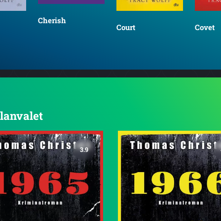
Cherish
Court
Covet
Blanvalet
3.9