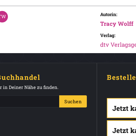
Autorin:
Tracy Wolff
Verlag:
dtv Verlagsge
 Buchhandel
Bestell
 in Deiner Nähe zu finden.
Suchen
Jetzt 
Jetzt 