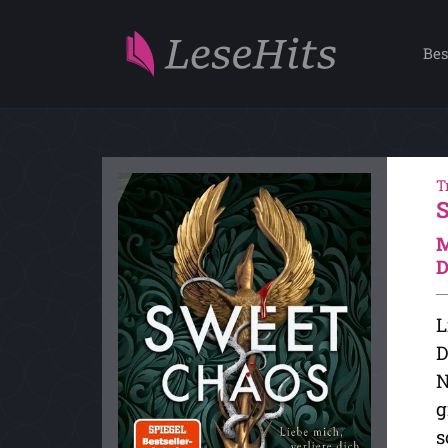
Bes
T
M
D
L
D
N
g
s