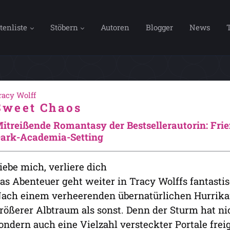
tenliste
Stöbern
Autoren
Blogger
News
racy Wolff
Sweet Chaos
itreißende Romantasy der Bestsellerautorin: Fri
ark-Academia-Setting
iebe mich, verliere dich
as Abenteuer geht weiter in Tracy Wolffs fantastis
ach einem verheerenden übernatürlichen Hurrikan
rößerer Albtraum als sonst. Denn der Sturm hat nic
ondern auch eine Vielzahl versteckter Portale frei