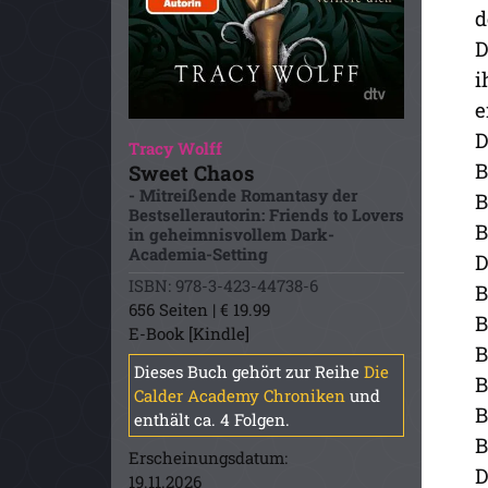
d
D
i
e
D
Tracy Wolff
B
Sweet Chaos
- Mitreißende Romantasy der
B
Bestsellerautorin: Friends to Lovers
B
in geheimnisvollem Dark-
Academia-Setting
D
ISBN: 978-3-423-44738-6
B
656 Seiten | € 19.99
B
E-Book [Kindle]
B
Dieses Buch gehört zur Reihe
Die
B
Calder Academy Chroniken
und
B
enthält ca. 4 Folgen.
B
Erscheinungsdatum:
D
19.11.2026