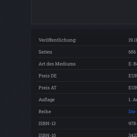
Veröffentlichung:
19.1
Seiten
656
Art des Mediums
E-B
Preis DE
EUR
Preis AT
EUR
Auflage
1. A
Reihe
Die
ISBN-13
978
ISBN-10
342