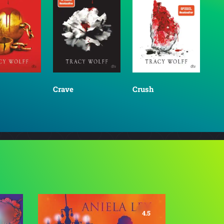
Crave
Crush
Fig
4.5