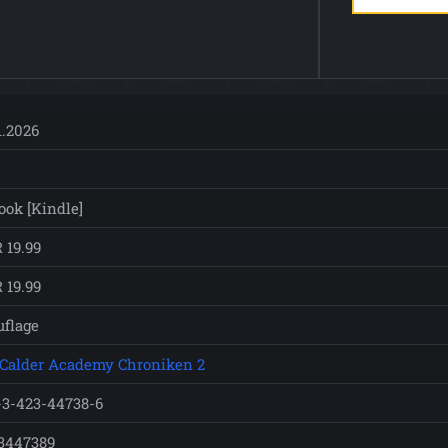
1.2026
ook [Kindle]
 19.99
 19.99
uflage
 Calder Academy Chroniken 2
-3-423-44738-6
3447389