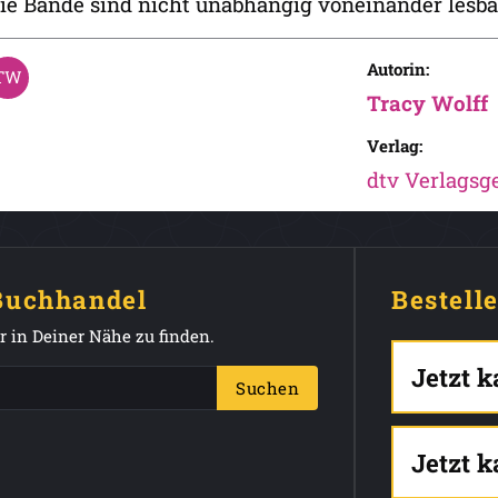
ie Bände sind nicht unabhängig voneinander lesba
Autorin:
Tracy Wolff
Verlag:
dtv Verlagsge
 Buchhandel
Bestell
 in Deiner Nähe zu finden.
Jetzt 
Suchen
Jetzt 