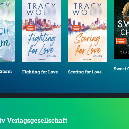
Sweet 
 Storm
Fighting for Love
Scoring for Love
dtv Verlagsgesellschaft