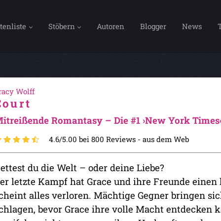
tenliste
Stöbern
Autoren
Blogger
News
racy Wolff
Court
itreißende Romantasy – Die #1 ›New York Times‹-
4.6/5.00 bei 800 Reviews -
aus dem Web
ettest du die Welt – oder deine Liebe?
er letzte Kampf hat Grace und ihre Freunde einen
cheint alles verloren. Mächtige Gegner bringen sic
chlagen, bevor Grace ihre volle Macht entdecken k