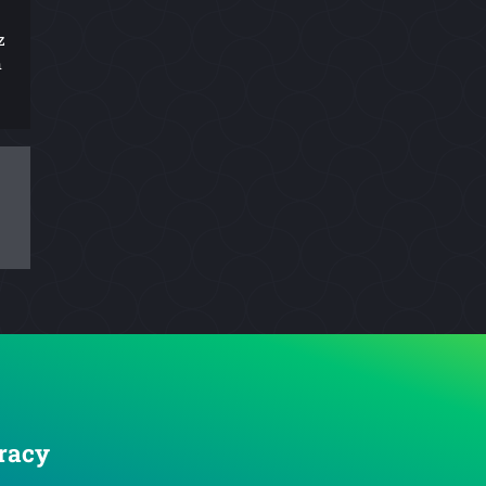
z
n
Tracy