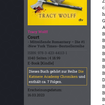
Z
c
h
G
A
Tracy Wolff
B
Court
B
- Mitreißende Romantasy – Die #1
›New York Times‹-Bestsellerreihe
B
B
ISBN: 978-3-423-44113-1
1040 Seiten | € 18.99
B
E-Book [Kindle]
B
Dieses Buch gehört zur Reihe
Die
B
Katmere Academy Chroniken
und
D
enthält ca. 7 Folgen.
B
Erscheinungsdatum:
B
16.03.2023
B