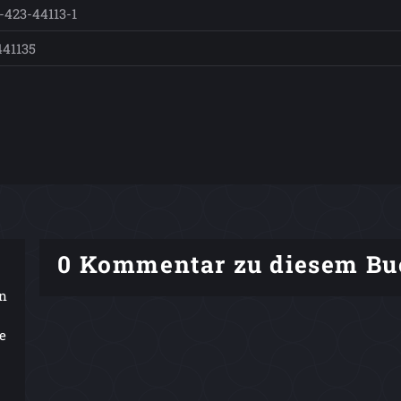
-423-44113-1
441135
0 Kommentar zu diesem Bu
in
e