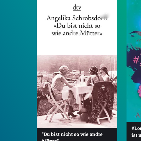
4.5
#Lo
"Du bist nicht so wie andre
ist 
Mütter"