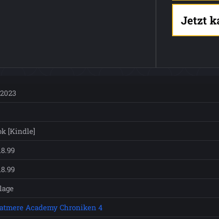
Jetzt 
.2023
k [Kindle]
8.99
8.99
flage
Katmere Academy Chroniken 4