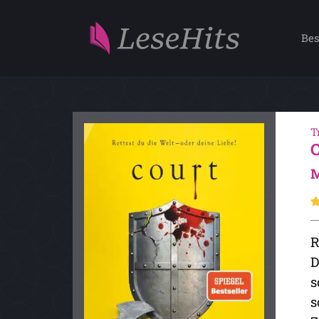
Bes
T
M
R
D
s
s