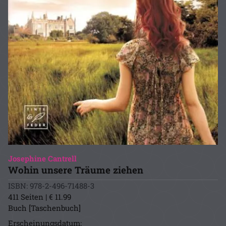
Josephine Cantrell
Wohin unsere Träume ziehen
ISBN: 978-2-496-71488-3
411 Seiten | € 11.99
Buch [Taschenbuch]
Erscheinungsdatum: