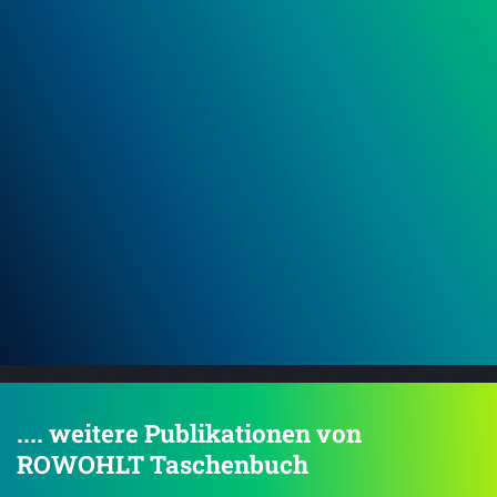
Dann lassen wir eben die Heizdecke weg! (Die
Online-Omi 17)
.... weitere Publikationen von
ROWOHLT Taschenbuch