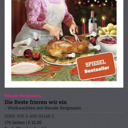
Renate Bergmann
Die Reste frieren wir ein
- Weihnachten mit Renate Bergmann
ISBN: 978-3-499-00148-2
176 Seiten | € 12.00