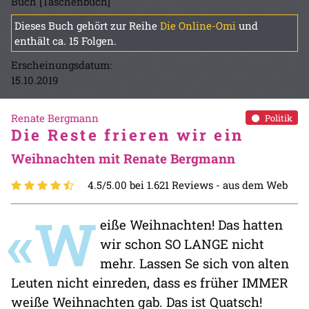
Buch [Taschenbuch]
Dieses Buch gehört zur Reihe
Die Online-Omi
und
enthält ca. 15 Folgen.
Erscheinungsdatum:
15.10.2019
Renate Bergmann
Politik
Die Reste frieren wir ein
Weihnachten mit Renate Bergmann
4.5/5.00 bei 1.621 Reviews -
aus dem Web
«W
eiße Weihnachten! Das hatten
wir schon SO LANGE nicht
mehr. Lassen Se sich von alten
Leuten nicht einreden, dass es früher IMMER
weiße Weihnachten gab. Das ist Quatsch!