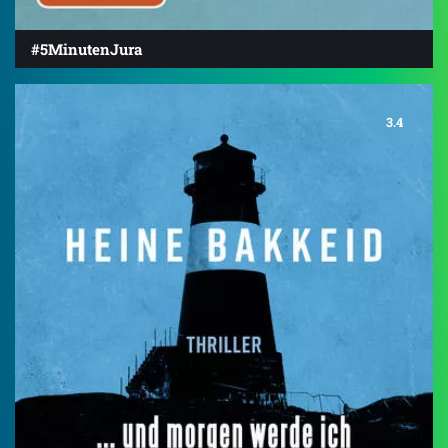
#5MinutenJura
3.4