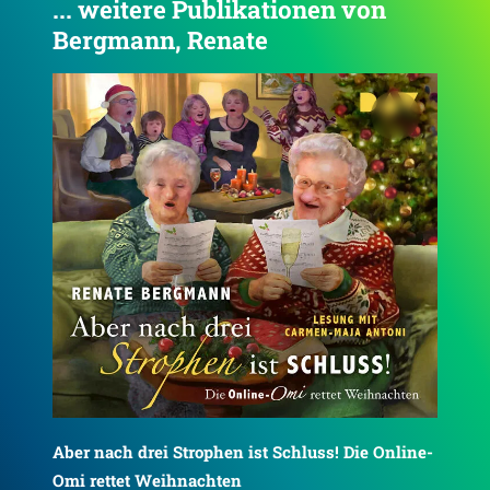
... weitere Publikationen von
Bergmann, Renate
4.3
ne-
Dan
Spa