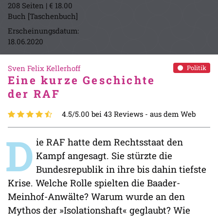
208 Seiten | € 18.00
Buch [Taschenbuch]
Erscheinungsdatum:
18.06.2020
Sven Felix Kellerhoff
Politik
Eine kurze Geschichte
der RAF
4.5/5.00 bei 43 Reviews -
aus dem Web
D
ie RAF hatte dem Rechtsstaat den
Kampf angesagt. Sie stürzte die
Bundesrepublik in ihre bis dahin tiefste
Krise. Welche Rolle spielten die Baader-
Meinhof-Anwälte? Warum wurde an den
Mythos der »Isolationshaft« geglaubt? Wie