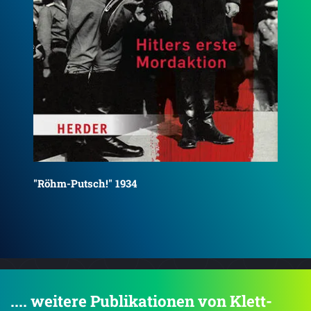
Anschlag auf Olympia
Das
.... weitere Publikationen von Klett-