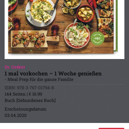
Dr. Oetker
1 mal vorkochen – 1 Woche genießen
- Meal Prep für die ganze Familie
ISBN: 978-3-767-01794-8
144 Seiten | € 16.99
Buch [Gebundenes Buch]
Erscheinungsdatum:
03.04.2020