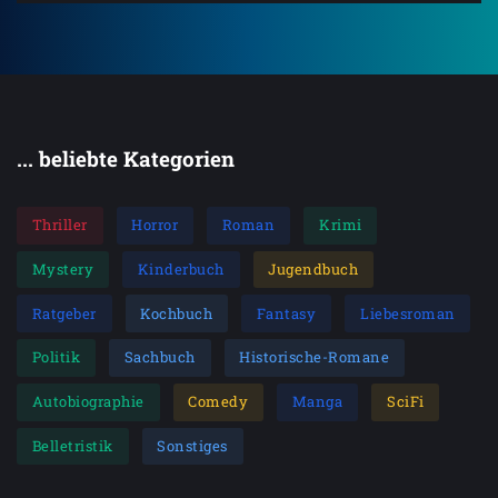
... beliebte Kategorien
Thriller
Horror
Roman
Krimi
Mystery
Kinderbuch
Jugendbuch
Ratgeber
Kochbuch
Fantasy
Liebesroman
Politik
Sachbuch
Historische-Romane
Autobiographie
Comedy
Manga
SciFi
Belletristik
Sonstiges