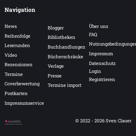
Navigation
News
Über uns
Blogger
FAQ
Reihenfolge
Bibliotheken
Nutzungsbedingunge
Leserunden
Buchhandlungen
Impressum
Video
Bücherschränke
Datenschutz
Rezensionen
Verlage
Login
Termine
Presse
Registrieren
Coverbewertung
Termine import
Postkarten
Impressumservice
© 2022 - 2026
Sven Clauer
Auf LeseHits.de findest Du die besten Bücher.