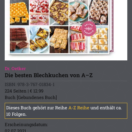
Dr. Oetker
Die besten Blechkuchen von A–Z
ISBN: 978-3-767-01834-1
224 Seiten | € 12.99
Buch [Gebundenes Buch]
Dieses Buch gehört zur Reihe
A-Z Reihe
und enthält ca.
10 Folgen.
Erscheinungsdatum:
02.07.2021