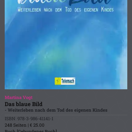
Martina Vogt
Das blaue Bild
- Weiterleben nach dem Tod des eigenen Kindes
ISBN: 978-3-986-41141-1
248 Seiten | € 25.00
Buch [Gebundenes Buch]