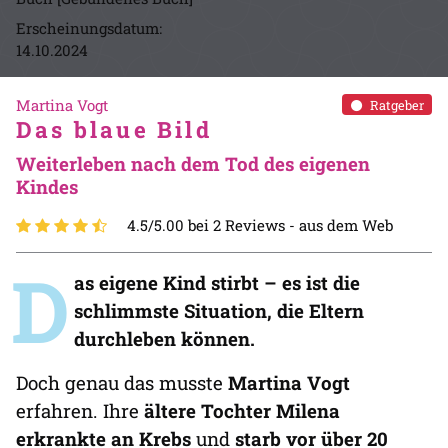
Erscheinungsdatum:
14.10.2024
Martina Vogt
Ratgeber
Das blaue Bild
Weiterleben nach dem Tod des eigenen
Kindes
4.5/5.00 bei 2 Reviews -
aus dem Web
D
as eigene Kind stirbt – es ist die
schlimmste Situation, die Eltern
durchleben können.
Doch genau das musste
Martina Vogt
erfahren. Ihre
ältere Tochter Milena
erkrankte an Krebs
und
starb vor über 20