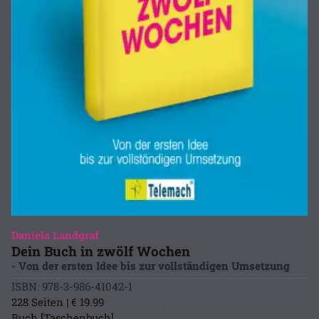
Daniela Landgraf
Dein Buch in zwölf Wochen
- Von der ersten Idee bis zur vollständigen Umsetzung
ISBN: 978-3-986-41042-1
228 Seiten | € 19.99
Buch [Taschenbuch]