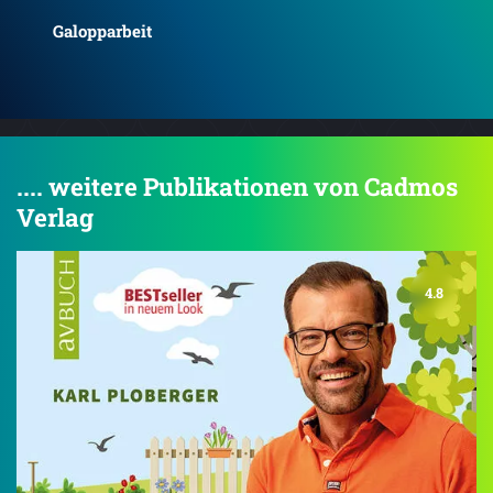
Longieren als Dialog mit dem Pferd
Tra
.... weitere Publikationen von Cadmos
Verlag
4.8