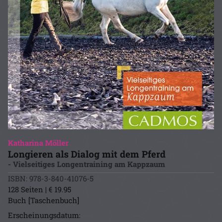
Katharina Möller
Longieren als Dialog mit dem Pferd
- Vielseitiges Longentraining am Kappzaum
ISBN: 978-3-840-41076-5
128 Seiten | € 19.95
Buch [Taschenbuch]
Erscheinungsdatum: