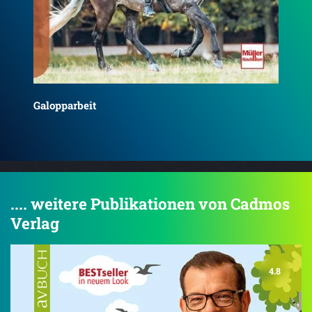
Longieren als Dialog mit dem Pferd
Tra
.... weitere Publikationen von Cadmos
Verlag
4.8