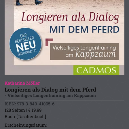
Katharina Möller
Longieren als Dialog mit dem Pferd
- Vielseitiges Longentraining am Kappzaum
ISBN: 978-3-840-41095-6
128 Seiten | € 19.99
Buch [Taschenbuch]
Erscheinungsdatum: