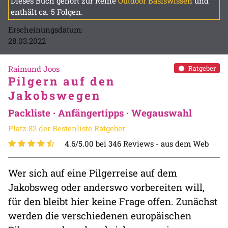
Dieses Buch gehört zur Reihe
Outdoor Basiswissen
und
enthält ca. 5 Folgen.
Erscheinungsdatum:
28.03.2022
Raimund Joos
Ratgeber
Pilgern auf den
Jakobswegen
Packliste · Anfängertipps · Wegauswahl
Platz 82 der Bestenliste Ratgeber
4.6/5.00 bei 346 Reviews -
aus dem Web
Wer sich auf eine Pilgerreise auf dem
Jakobsweg oder anderswo vorbereiten will,
für den bleibt hier keine Frage offen. Zunächst
werden die verschiedenen europäischen