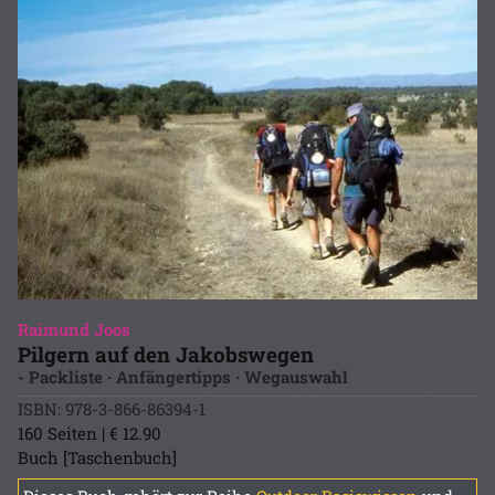
Raimund Joos
Pilgern auf den Jakobswegen
- Packliste · Anfängertipps · Wegauswahl
ISBN: 978-3-866-86394-1
160 Seiten | € 12.90
Buch [Taschenbuch]