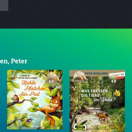
en, Peter
4.9
4.8