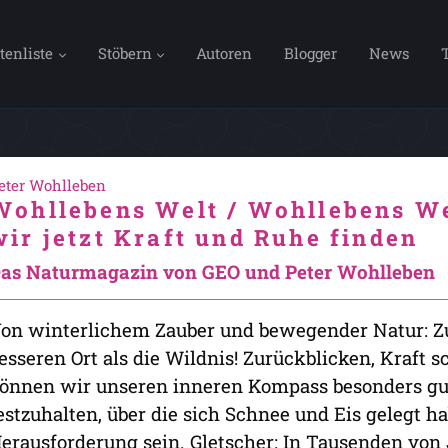
tenliste
Stöbern
Autoren
Blogger
News
eter Wohlleben
Wohllebens Welt / Wohllebens We
wir jetzt Kraft und Ruhe finden
as Naturmagazin von GEO und Peter Wohlleben
on winterlichem Zauber und bewegender Natur: Z
esseren Ort als die Wildnis! Zurückblicken, Kraft 
önnen wir unseren inneren Kompass besonders gut 
estzuhalten, über die sich Schnee und Eis gelegt 
erausforderung sein. Gletscher: In Tausenden von