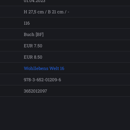
01.04.2023
H 27,5 cm / B 21 cm / -
116
Buch [BF]
EUR 7.50
EUR 8.50
Wohllebens Welt 16
978-3-652-01209-6
3652012097