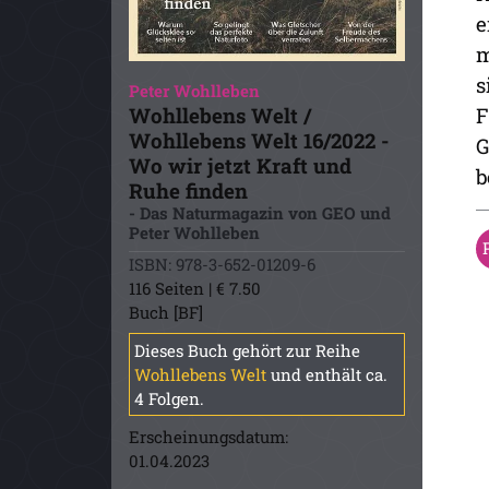
e
m
s
Peter Wohlleben
Wohllebens Welt /
F
Wohllebens Welt 16/2022 -
G
Wo wir jetzt Kraft und
b
Ruhe finden
- Das Naturmagazin von GEO und
Peter Wohlleben
ISBN: 978-3-652-01209-6
116 Seiten | € 7.50
Buch [BF]
Dieses Buch gehört zur Reihe
Wohllebens Welt
und enthält ca.
4 Folgen.
Erscheinungsdatum:
01.04.2023