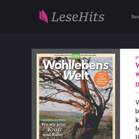
Bes
P
D
V
b
k
f
H