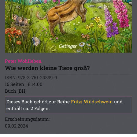
Peter Wohlleben
Wie werden kleine Tiere groß?
ISBN: 978-3-751-20399-9
16 Seiten | € 14.00
Buch [BH]
Dieses Buch gehört zur Reihe
Fritzi Wildschwein
und
enthält ca. 2 Folgen.
Erscheinungsdatum:
09.02.2024