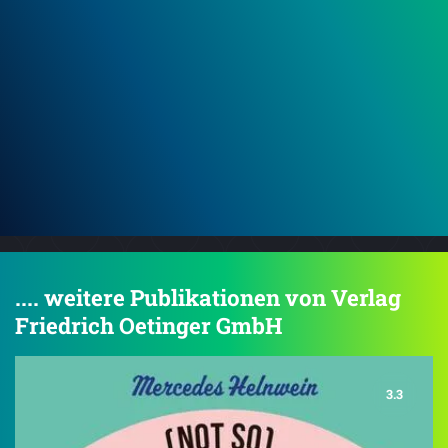
Wie
Was fressen die Tiere im Wald?
.... weitere Publikationen von Verlag
Friedrich Oetinger GmbH
3.3