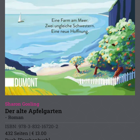
Sharon Gosling
Der alte Apfelgarten
- Roman
ISBN: 978-3-832-16720-2
432 Seiten | € 13.00