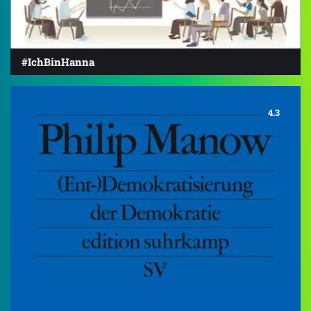
#IchBinHanna
4.3