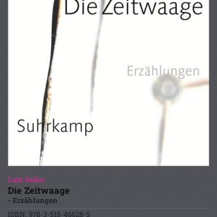
Lutz Seiler
Die Zeitwaage
- Erzählungen
ISBN: 978-3-518-46628-5