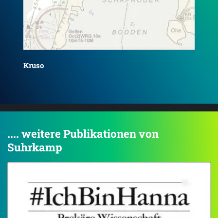
sch
Laubsäge und Scheinbrücke
.... weitere Publikationen von
Suhrkamp
4.0