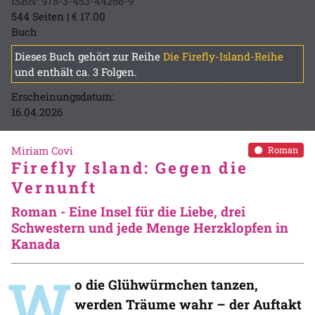
ISBN: 978-3-453-44268-9
544 Seiten | € 17.00
Buch
Dieses Buch gehört zur Reihe
Die Firefly-Island-Reihe
und enthält ca. 3 Folgen.
Erscheinungsdatum:
16.04.2026
Miriam Covi
Roman
Firefly Island: Gegen die
Vernunft
Roman - Eine Insel für die Liebe, drei
Schwestern und jede Menge Herzklopfen in
Kanada
W
o die Glühwürmchen tanzen,
werden Träume wahr – der Auftakt