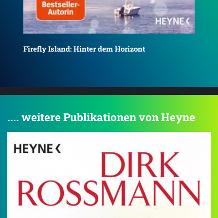
He
Firefly Island: Zurück zu dir
.... weitere Publikationen von Heyne
4.2