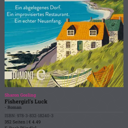
Sharon Gosling
Fishergirl's Luck
- Roman
ISBN: 978-3-832-18240-3
352 Seiten | € 4.49