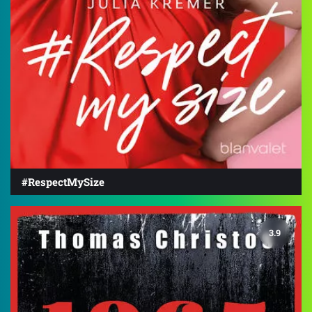
#RespectMySize
3.9