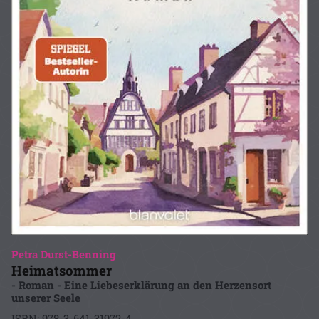
Petra Durst-Benning
Heimatsommer
- Roman - Eine Liebeserklärung an den Herzensort
unserer Seele
ISBN: 978-3-641-31972-4