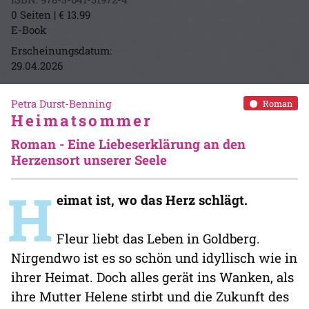
0 Seiten | € 13.99
E-Book
Erscheinungsdatum:
29.04.2026
Petra Durst-Benning
Roman
Heimatsommer
Roman - Eine Liebeserklärung an den
Herzensort unserer Seele
H
eimat ist, wo das Herz schlägt.
Fleur liebt das Leben in Goldberg.
Nirgendwo ist es so schön und idyllisch wie in
ihrer Heimat. Doch alles gerät ins Wanken, als
ihre Mutter Helene stirbt und die Zukunft des