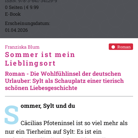
ISBN: 978-3-641-34129-9
0 Seiten | € 9.99
E-Book
Erscheinungsdatum:
01.04.2026
Franziska Blum
Roman
Sommer ist mein
Lieblingsort
Roman - Die Wohlfühlinsel der deutschen
Urlauber: Sylt als Schauplatz einer tierisch
schönen Liebesgeschichte
S
ommer, Sylt und du
Cäcilias Pfoteninsel ist so viel mehr als
nur ein Tierheim auf Sylt: Es ist ein