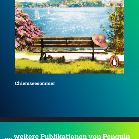
Chiemseeträume
Som
.... weitere Publikationen von Penguin