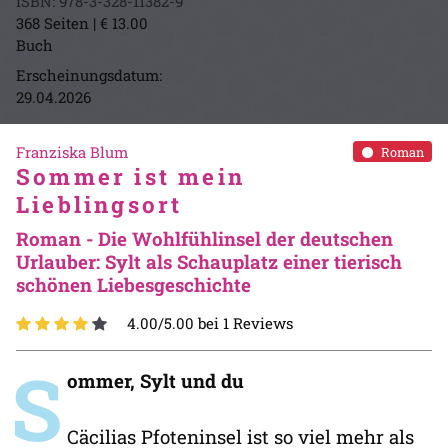
ISBN: 978-3-328-11382-9
368 Seiten | € 13.00
Buch
Erscheinungsdatum:
29.04.2026
Franziska Blum
Roman
Sommer ist mein
Lieblingsort
Roman - Die Wohlfühlinsel der deutschen
Urlauber: Sylt als Schauplatz einer tierisch
schönen Liebesgeschichte
4.00/5.00 bei 1 Reviews
S
ommer, Sylt und du
Cäcilias Pfoteninsel ist so viel mehr als