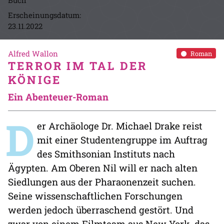
Buch
Erscheinungsdatum:
23.11.2022
Alfred Wallon
Roman
TERROR IM TAL DER
KÖNIGE
Ein Abenteuer-Roman
D
er Archäologe Dr. Michael Drake reist
mit einer Studentengruppe im Auftrag
des Smithsonian Instituts nach
Ägypten. Am Oberen Nil will er nach alten
Siedlungen aus der Pharaonenzeit suchen.
Seine wissenschaftlichen Forschungen
werden jedoch überraschend gestört. Und
zwar von einem Filmteam aus New York, das