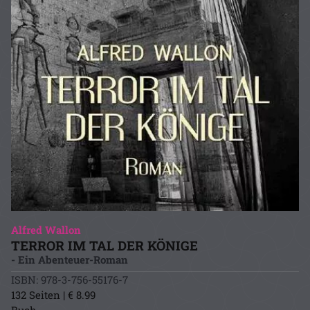
Alfred Wallon
TERROR IM TAL DER KÖNIGE
- Ein Abenteuer-Roman
ISBN: 978-3-756-55176-7
132 Seiten | € 8.99