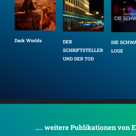
Dark Worlds
DER
DIE SCHW
SCHRIFTSTELLER
LOGE
ter
UND DER TOD
.... weitere Publikationen von 