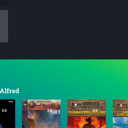
 Alfred
3.0
3.6
3.9