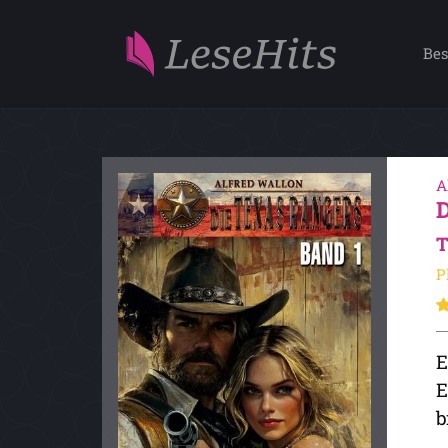
Bes
A
T
P
E
E
b