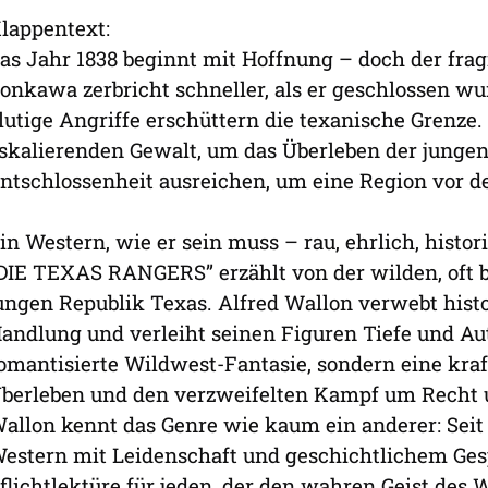
lappentext:
as Jahr 1838 beginnt mit Hoffnung – doch der fra
onkawa zerbricht schneller, als er geschlossen wu
lutige Angriffe erschüttern die texanische Grenze.
skalierenden Gewalt, um das Überleben der jungen
ntschlossenheit ausreichen, um eine Region vor 
in Western, wie er sein muss – rau, ehrlich, histori
DIE TEXAS RANGERS” erzählt von der wilden, oft b
ungen Republik Texas. Alfred Wallon verwebt hist
andlung und verleiht seinen Figuren Tiefe und Aut
omantisierte Wildwest-Fantasie, sondern eine kraf
berleben und den verzweifelten Kampf um Recht 
allon kennt das Genre wie kaum ein anderer: Seit 
estern mit Leidenschaft und geschichtlichem Ges
flichtlektüre für jeden, der den wahren Geist des 