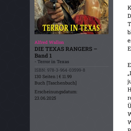
K
D
T
b
e
Alfred Wallon
E
DIE TEXAS RANGERS –
Band 1
- Terror in Texas
E
ISBN: 978-3-964-03599-8
„
130 Seiten | € 11.99
j
Buch [Taschenbuch]
H
Erscheinungsdatum:
r
23.06.2025
Ü
W
W
P