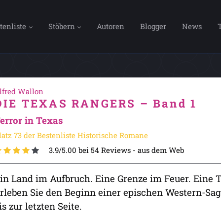
tenliste
Stöbern
Autoren
Blogger
News
lfred Wallon
DIE TEXAS RANGERS – Band 1
error in Texas
latz 73 der Bestenliste Historische Romane
3.9/5.00 bei 54 Reviews -
aus dem Web
in Land im Aufbruch. Eine Grenze im Feuer. Eine T
rleben Sie den Beginn einer epischen Western-Sag
is zur letzten Seite.