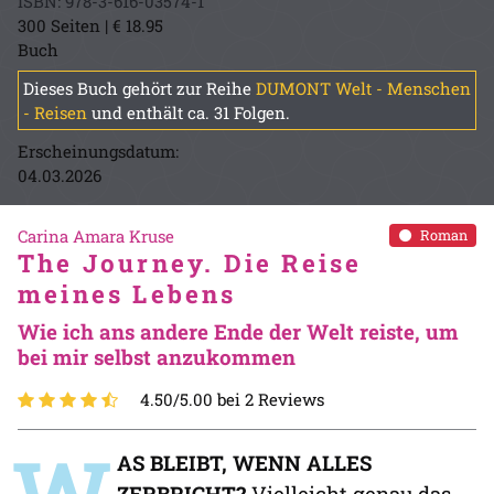
ISBN: 978-3-616-03574-1
300 Seiten | € 18.95
Buch
Dieses Buch gehört zur Reihe
DUMONT Welt - Menschen
- Reisen
und enthält ca. 31 Folgen.
Erscheinungsdatum:
04.03.2026
Carina Amara Kruse
Roman
The Journey. Die Reise
meines Lebens
Wie ich ans andere Ende der Welt reiste, um
bei mir selbst anzukommen
4.50/5.00 bei 2 Reviews
W
AS BLEIBT, WENN ALLES
ZERBRICHT?
Vielleicht genau das,