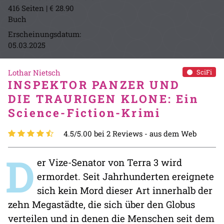
416 Seiten | € 28.90
Buch
Erscheinungsdatum:
05.03.2025
Lothar Nietsch
SciFi
INSPEKTOR PANZER UND
DIE TRAURIGEN KLONE: Ein
Science-Fiction-Krimi
4.5/5.00 bei 2 Reviews -
aus dem Web
D
er Vize-Senator von Terra 3 wird
ermordet. Seit Jahrhunderten ereignete
sich kein Mord dieser Art innerhalb der
zehn Megastädte, die sich über den Globus
verteilen und in denen die Menschen seit dem