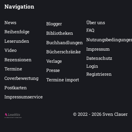
Navigation
News
Über uns
Blogger
FAQ
Reihenfolge
Bibliotheken
Nutzungsbedingunge
Leserunden
Buchhandlungen
Impressum
Video
Bücherschränke
Datenschutz
Rezensionen
Verlage
Login
Termine
Presse
Registrieren
Coverbewertung
Termine import
Postkarten
Impressumservice
© 2022 - 2026
Sven Clauer
Auf LeseHits.de findest Du die besten Bücher.