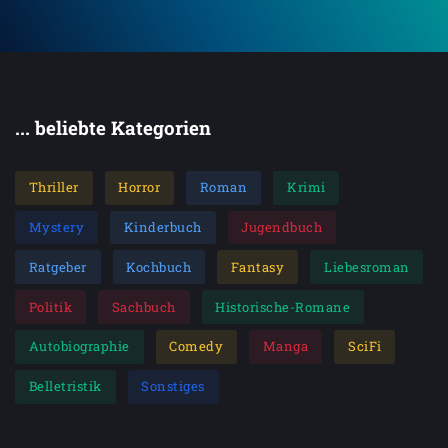
... beliebte Kategorien
Thriller
Horror
Roman
Krimi
Mystery
Kinderbuch
Jugendbuch
Ratgeber
Kochbuch
Fantasy
Liebesroman
Politik
Sachbuch
Historische-Romane
Autobiographie
Comedy
Manga
SciFi
Belletristik
Sonstiges