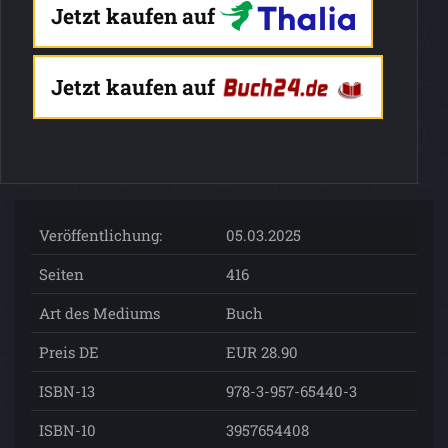
Jetzt kaufen auf
Jetzt kaufen auf
Veröffentlichung:
05.03.2025
Seiten
416
Art des Mediums
Buch
Preis DE
EUR 28.90
ISBN-13
978-3-957-65440-3
ISBN-10
3957654408