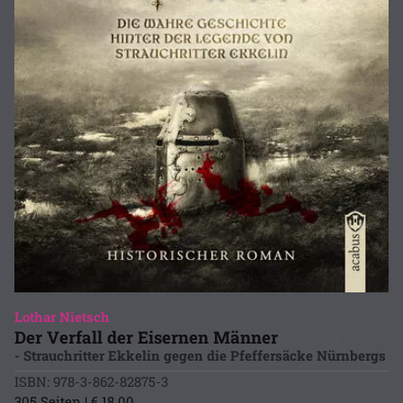
Lothar Nietsch
Der Verfall der Eisernen Männer
- Strauchritter Ekkelin gegen die Pfeffersäcke Nürnbergs
ISBN: 978-3-862-82875-3
305 Seiten | € 18.00