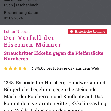
Buch [Taschenbuch]
Erscheinungsdatum:
02.09.2024
Lothar Nietsch
Historische Romane
Der Verfall der
Eisernen Männer
Strauchritter Ekkelin gegen die Pfeffersäcke
Nürnbergs
4.8/5.00 bei 15 Reviews -
aus dem Web
1348: Es brodelt in Nürnberg. Handwerker und
Bürgerliche begehren gegen die steigende
Macht der Ratsherren und Kaufleute auf. Das
kommt dem verarmten Ritter, Ekkelin Gayling
vom Walde, Lehnsmann des Hauses