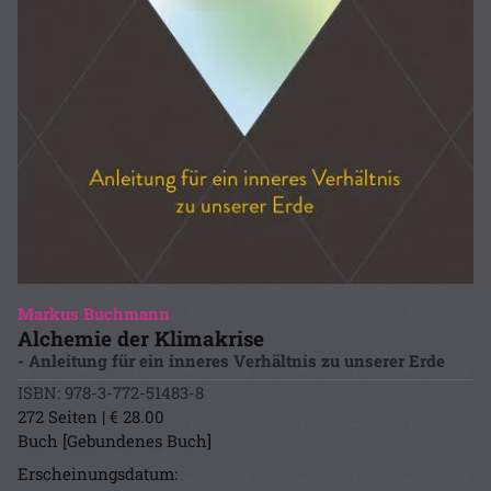
Markus Buchmann
Alchemie der Klimakrise
- Anleitung für ein inneres Verhältnis zu unserer Erde
ISBN: 978-3-772-51483-8
272 Seiten | € 28.00
Buch [Gebundenes Buch]
Erscheinungsdatum: