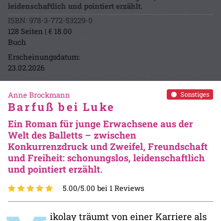
leidenschaftlich und pointiert erzählt.
ISBN: 978-3-772-53229-0
128 Seiten | € 18.00
Buch
Erscheinungsdatum:
23.02.2026
Anne Brockmann
Sonstiges
Barfuß bei Luke
Ein Roman für junge Erwachsene aus der
Welt des Balletts – zwischen
Konkurrenzdruck und Zweifel, Freundschaft
und Freiheit: schonungslos, leidenschaftlich
und pointiert erzählt.
5.00/5.00 bei 1 Reviews
ikolay träumt von einer Karriere als