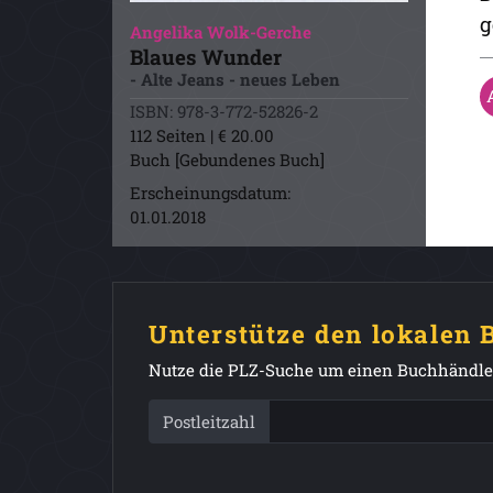
g
Angelika Wolk-Gerche
Blaues Wunder
- Alte Jeans - neues Leben
ISBN: 978-3-772-52826-2
112 Seiten | € 20.00
Buch [Gebundenes Buch]
Erscheinungsdatum:
01.01.2018
Unterstütze den lokalen
Nutze die PLZ-Suche um einen Buchhändler
Postleitzahl