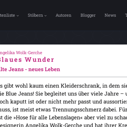
tenliste
Stöbern
Autoren
Blogger
News
ngelika Wolk-Gerche
Blaues Wunder
lte Jeans - neues Leben
s gibt wohl kaum einen Kleiderschrank, in dem sie 
ie Blue Jeans! Sie begleitet uns über viele Jahre
och kaputt ist oder nicht mehr passt und aussorti
uss, ist meist etwas Trennungsschmerz dabei. Für
st die »Hose für alle Lebenslagen« aber viel zu schad
esignerin Angelika Wolk-Gerche und hat ihrer Krea