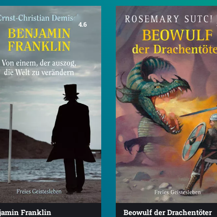
4.6
jamin Franklin
Beowulf der Drachentöter