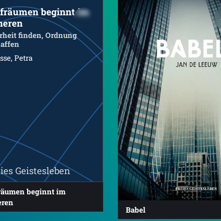
fräumen beginnt im
neren
rheit finden, Ordnung
affen
sse, Petra
ies Geistesleben
räumen beginnt im
eren
Babel