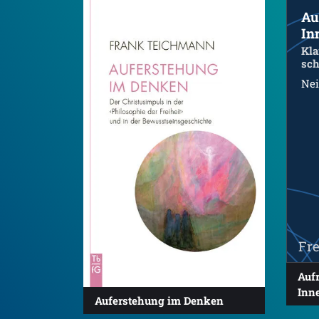
Au
In
Kla
sch
Nei
Fre
Auf
Inn
Auferstehung im Denken