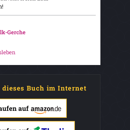
n!
lk-Gerche
sleben
e dieses Buch im Internet
kaufen auf