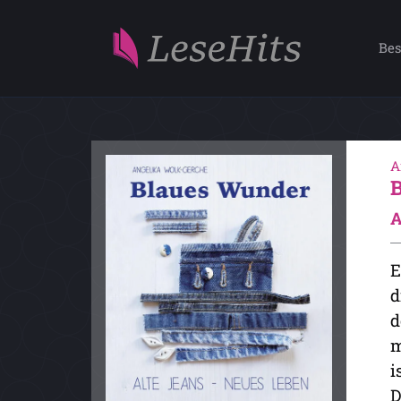
Bes
A
A
E
d
d
m
i
D