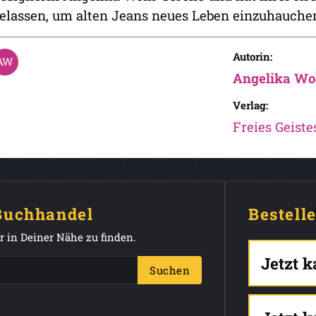
elassen, um alten Jeans neues Leben einzuhauche
Autorin:
Angelika Wo
Verlag:
Freies Geiste
 Buchhandel
Bestell
 in Deiner Nähe zu finden.
Jetzt 
Suchen