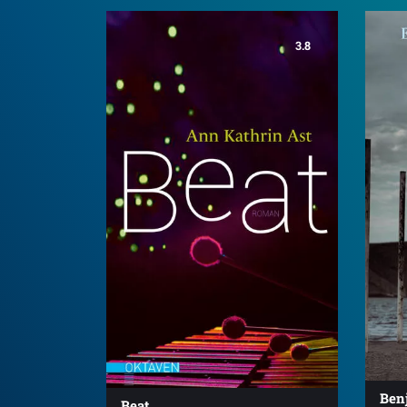
3.8
Ben
Beat