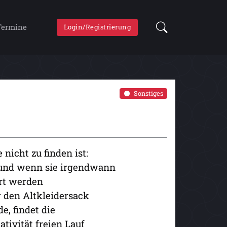
Termine
Login/Registrierung
Sonstiges
nicht zu finden ist:
 – und wenn sie irgendwann
ert werden
 den Altkleidersack
e, findet die
tivität freien Lauf