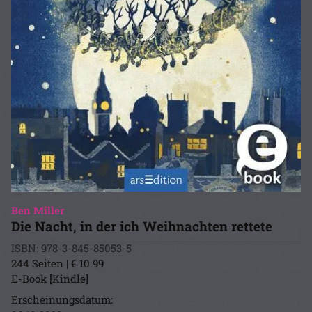
Ben Miller
Die Nacht, in der ich Weihnachten rettete
ISBN: 978-3-845-85053-5
244 Seiten | € 10.99
E-Book [Kindle]
Erscheinungsdatum: