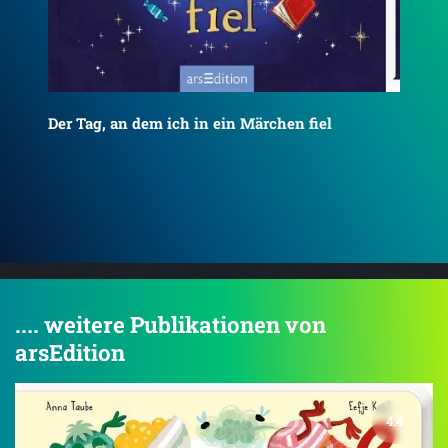
Die Nacht, in der ich Weihnachten rettete
Rie
.... weitere Publikationen von
arsEdition
4.4