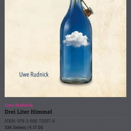
Uwe Rudnick
Drei Liter Himmel
ISBN: 978-3-695-73257-9
336 Seiten | € 17.00