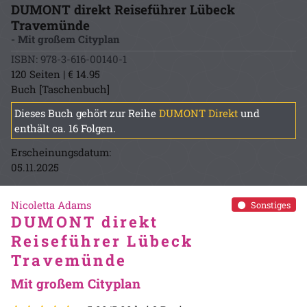
DUMONT direkt Reiseführer Lübeck
Travemünde
- Mit großem Cityplan
ISBN: 978-3-616-00140-1
120 Seiten | € 14.95
Buch [Taschenbuch]
Dieses Buch gehört zur Reihe
DUMONT Direkt
und
enthält ca. 16 Folgen.
Erscheinungsdatum:
05.11.2025
Nicoletta Adams
Sonstiges
DUMONT direkt
Reiseführer Lübeck
Travemünde
Mit großem Cityplan