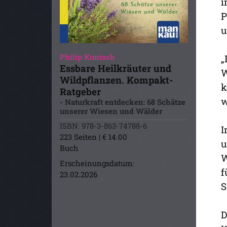
i
P
u
Philip Kunisch
„
Essbare Heilkräuter und
W
Wildpflanzen. Kompakt-
k
Ratgeber
w
- Naturkraft entdecken: 68 Schätze
unserer Wiesen und Wälder
ISBN: 978-3-863-74788-6
I
223 Seiten | € 14.00
u
Buch
W
Erscheinungsdatum:
f
23.02.2026
S
D