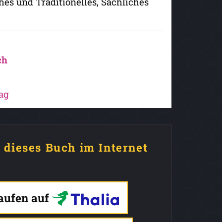
es und Traditionelles, Sachliches
ch
ag
e dieses Buch im Internet
kaufen auf