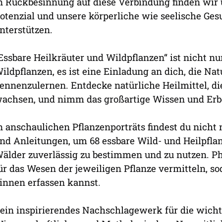
n Rückbesinnung auf diese Verbindung finden wir 
otenzial und unsere körperliche wie seelische Gesu
nterstützen.
Essbare Heilkräuter und Wildpflanzen“ ist nicht n
ildpflanzen, es ist eine Einladung an dich, die Na
ennenzulernen. Entdecke natürliche Heilmittel, di
achsen, und nimm das großartige Wissen und Erbe
n anschaulichen Pflanzenporträts findest du nicht
nd Anleitungen, um 68 essbare Wild- und Heilpfl
älder zuverlässig zu bestimmen und zu nutzen. Phi
ür das Wesen der jeweiligen Pflanze vermitteln, so
innen erfassen kannst.
ein inspirierendes Nachschlagewerk für die wicht