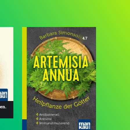
4.7
en.