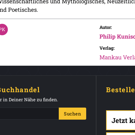
issenschaftliches und Mythologisches, Neuzeitlich
nd Poetisches.
Autor:
Philip Kunis
Verlag:
Mankau Verl
 Buchhandel
Bestell
 in Deiner Nähe zu finden.
Suchen
Jetzt 