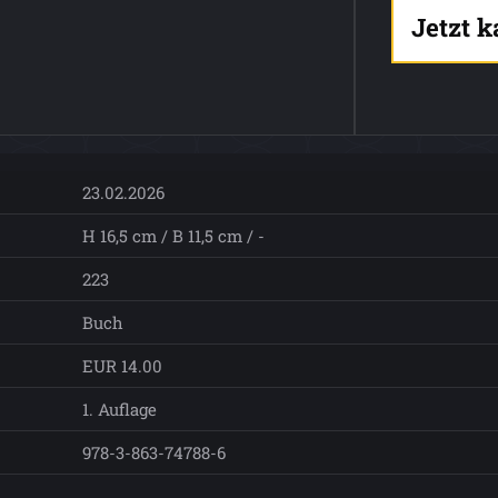
Jetzt 
23.02.2026
H 16,5 cm / B 11,5 cm / -
223
Buch
EUR 14.00
1. Auflage
978-3-863-74788-6