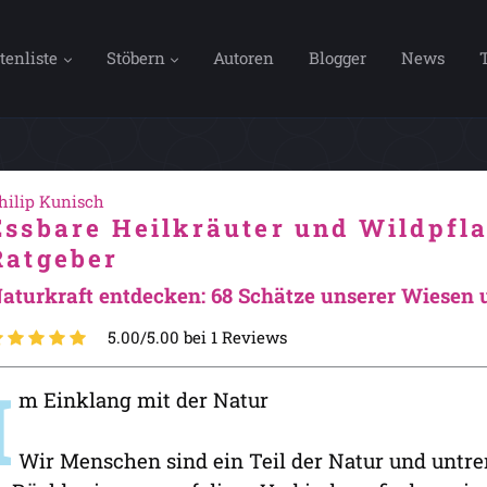
tenliste
Stöbern
Autoren
Blogger
News
hilip Kunisch
Essbare Heilkräuter und Wildpfl
Ratgeber
aturkraft entdecken: 68 Schätze unserer Wiesen
5.00/5.00 bei 1 Reviews
I
m Einklang mit der Natur
Wir Menschen sind ein Teil der Natur und untre