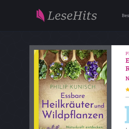
Bes
P
N