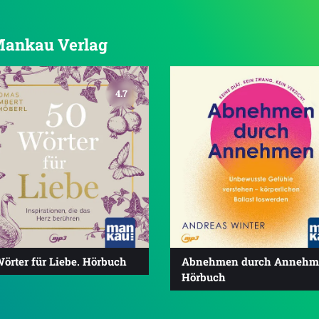
 Mankau Verlag
4.7
örter für Liebe. Hörbuch
Abnehmen durch Annehm
Hörbuch