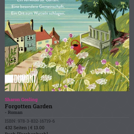
Sharon Gosling
Forgotten Garden
- Roman
ISBN: 978-3-832-16719-6
432 Seiten | € 13.00