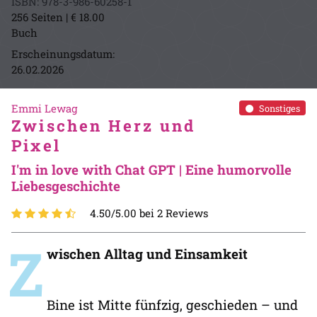
ISBN: 978-3-986-60258-1
256 Seiten | € 18.00
Buch
Erscheinungsdatum:
26.02.2026
Emmi Lewag
Sonstiges
Zwischen Herz und
Pixel
I'm in love with Chat GPT | Eine humorvolle
Liebesgeschichte
4.50/5.00 bei 2 Reviews
Z
wischen Alltag und Einsamkeit
Bine ist Mitte fünfzig, geschieden – und