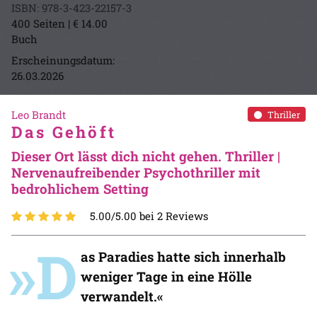
ISBN: 978-3-423-22157-3
400 Seiten | € 14.00
Buch
Erscheinungsdatum:
26.03.2026
Leo Brandt
Thriller
Das Gehöft
Dieser Ort lässt dich nicht gehen. Thriller |
Nervenaufreibender Psychothriller mit
bedrohlichem Setting
5.00/5.00 bei 2 Reviews
»D
as Paradies hatte sich innerhalb
weniger Tage in eine Hölle
verwandelt.«