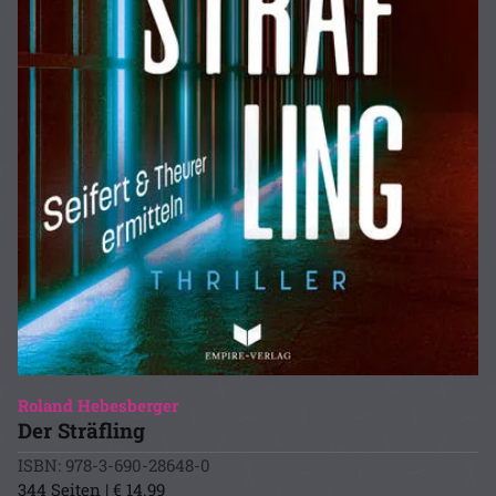
Roland Hebesberger
Der Sträfling
ISBN: 978-3-690-28648-0
344 Seiten | € 14.99