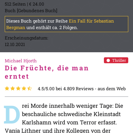
512 Seiten | € 24.00
Buch [Gebundenes Buch]
Dieses Buch gehört zur Reihe
Ein Fall für Sebastian
Bergman
und enthält ca. 2 Folgen.
Erscheinungsdatum:
12.10.2021
Michael Hjorth
Thriller
Die Früchte, die man
erntet
4.5/5.00 bei 4.809 Reviews -
aus dem Web
D
rei Morde innerhalb weniger Tage: Die
beschauliche schwedische Kleinstadt
Karlshamn wird vom Terror erfasst.
Vanja Lithner und ihre Kollegen von der