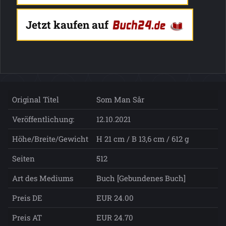
Jetzt kaufen auf
Original Titel
Som Man Sår
Veröffentlichung:
12.10.2021
Höhe/Breite/Gewicht
H 21 cm / B 13,6 cm / 612 g
Seiten
512
Art des Mediums
Buch [Gebundenes Buch]
Preis DE
EUR 24.00
Preis AT
EUR 24.70