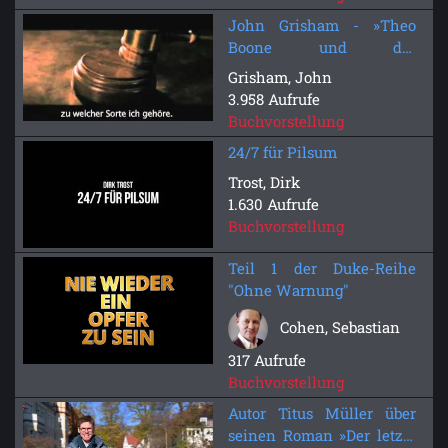
John Grisham - »Theo
Boone und der
unsichtbare Zeuge« -
Grisham, John
Heyne fliegt
3.958 Aufrufe
Buchvorstellung
24/7 für Pilsum
Trost, Dirk
1.630 Aufrufe
Buchvorstellung
Teil 1 der Duke-Reihe
"Ohne Warnung"
Cohen, Sebastian
317 Aufrufe
Buchvorstellung
Autor Titus Müller über
seinen Roman »Der letzte