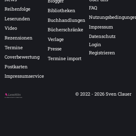
Blogger
FAQ
Reihenfolge
Bibliotheken
Nutzungsbedingunge
Leserunden
Buchhandlungen
Impressum
Video
Bücherschränke
Datenschutz
Rezensionen
Verlage
Login
Termine
Presse
Registrieren
Coverbewertung
Termine import
Postkarten
Impressumservice
© 2022 - 2026
Sven Clauer
Auf LeseHits.de findest Du die besten Bücher.