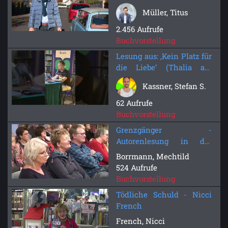
Auftrag« (KGB-Villa)
Müller, Titus
2.456 Aufrufe
Buchvorstellung
Lesung aus: ‚Kein Platz für
die Liebe‘ (Thalia am
Paradeplatz, Mannheim)
Kassner, Stefan S.
62 Aufrufe
Buchvorstellung
Grenzgänger -
Autorenlesung in der
Stadtbibliothek
Borrmann, Mechtild
524 Aufrufe
Buchvorstellung
Tödliche Schuld - Nicci
French
French, Nicci