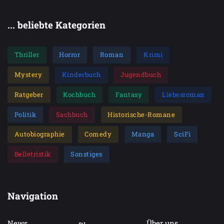
... beliebte Kategorien
Thriller
Horror
Roman
Krimi
Mystery
Kinderbuch
Jugendbuch
Ratgeber
Kochbuch
Fantasy
Liebesroman
Politik
Sachbuch
Historische-Romane
Autobiographie
Comedy
Manga
SciFi
Belletristik
Sonstiges
Navigation
News
Über uns