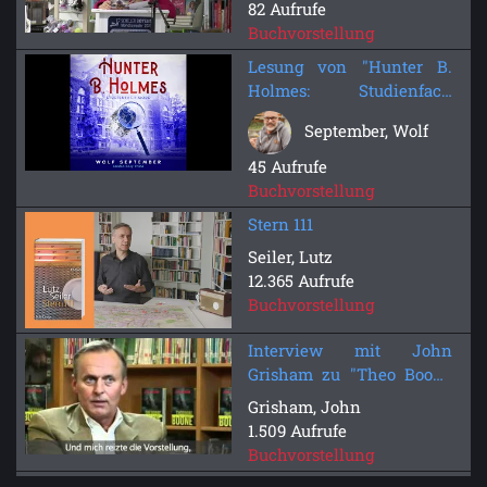
82 Aufrufe
Buchvorstellung
Lesung von "Hunter B.
Holmes: Studienfach
Mord" - Wolf September
September, Wolf
45 Aufrufe
Buchvorstellung
Stern 111
Seiler, Lutz
12.365 Aufrufe
Buchvorstellung
Interview mit John
Grisham zu "Theo Boone
und der unsichtbare
Grisham, John
Zeuge" - Heyne fliegt
1.509 Aufrufe
Buchvorstellung