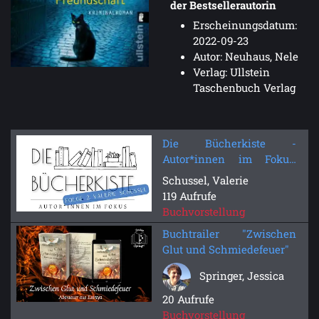
der Bestsellerautorin
Erscheinungsdatum:
2022-09-23
Autor: Neuhaus, Nele
Verlag: Ullstein
Taschenbuch Verlag
Die Bücherkiste -
Autor*innen im Fokus:
Folge 2 - Valerie Schussel
Schussel, Valerie
119 Aufrufe
Buchvorstellung
Buchtrailer "Zwischen
Glut und Schmiedefeuer"
Springer, Jessica
20 Aufrufe
Buchvorstellung