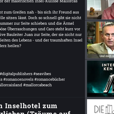
r der malerischen Insel-Kulisse Mallorcas
t zum Greifen nah - bis sich ihr Freund aus
e sitzen lässt. Doch so schnell gibt sie nicht
kummer zur Seite schieben und die Ärmel
böse Überraschungen und Caro steht kurz vor
 Bauleiter Juan zur Seite, der sie nicht nur
Seiten des Lebens - und der traumhaften Insel
Herz heilen?
#digitalpublishers #seavibes
ds #romancenovels #romancebücher
llorcaisland #mallorcabeach
n Inselhotel zum
rlieben (Träume auf