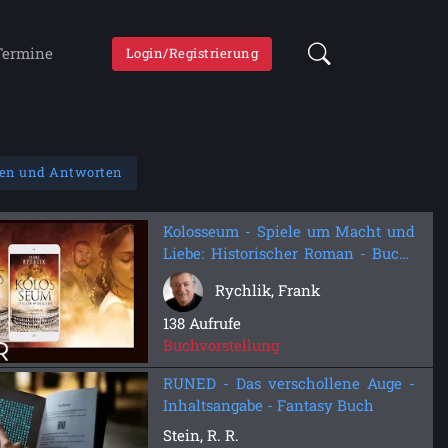
Termine
Login/Registrierung
gen und Antworten
Kolosseum - Spiele um Macht und
Liebe: Historischer Roman - Buch-
Trailer
Rychlik, Frank
138 Aufrufe
Buchvorstellung
RUNED - Das verschollene Auge -
Inhaltsangabe - Fantasy Buch
Stein, R. R.