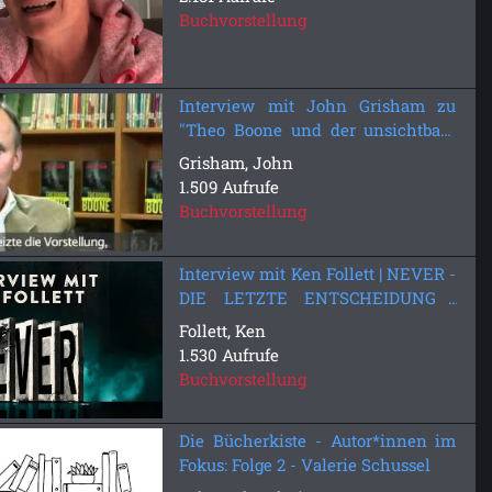
Buchvorstellung
Interview mit John Grisham zu
"Theo Boone und der unsichtbare
Zeuge" - Heyne fliegt
Grisham, John
1.509 Aufrufe
Buchvorstellung
Interview mit Ken Follett | NEVER -
DIE LETZTE ENTSCHEIDUNG |
Bastei Lübbe
Follett, Ken
1.530 Aufrufe
Buchvorstellung
Die Bücherkiste - Autor*innen im
Fokus: Folge 2 - Valerie Schussel