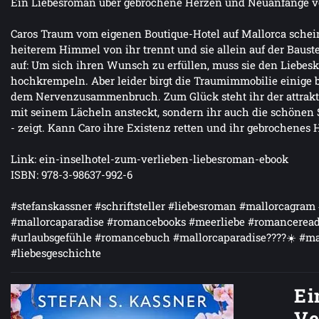
Ein Liebesroman über gebrochene Herzen und Neuanfänge vo
Caros Traum vom eigenen Boutique-Hotel auf Mallorca schein
heiterem Himmel von ihr trennt und sie allein auf der Baustell
auf: Um sich ihren Wunsch zu erfüllen, muss sie den Liebes
hochkrempeln. Aber leider birgt die Traumimmobilie einige 
dem Nervenzusammenbruch. Zum Glück steht ihr der attraktive
mit seinem Lächeln ansteckt, sondern ihr auch die schönen 
- zeigt. Kann Caro ihre Existenz retten und ihr gebrochenes 
Link: ein-inselhotel-zum-verlieben-liebesroman-ebook
ISBN: 978-3-98637-992-6
#stefanskassner #schriftsteller #liebesroman #mallorcagram 
#mallorcaparadise #romancebooks #meerliebe #romancerea
#urlaubsgefühle #romancebuch #mallorcaparadise????☀️ #ma
#liebesgeschichte
Ei
Ve