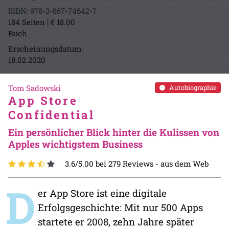
ISBN: 978-3-867-74642-7
184 Seiten | € 18.00
Buch
Erscheinungsdatum:
18.02.2020
Tom Sadowski
Autobiographie
App Store
Confidential
Ein persönlicher Blick hinter die Kulissen von
Apples wichtigstem Business
3.6/5.00 bei 279 Reviews -
aus dem Web
D
er App Store ist eine digitale
Erfolgsgeschichte: Mit nur 500 Apps
startete er 2008, zehn Jahre später