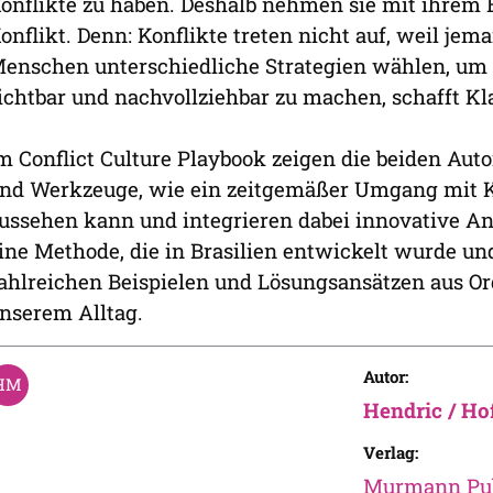
onflikte zu haben. Deshalb nehmen sie mit ihrem 
onflikt. Denn: Konflikte treten nicht auf, weil jem
enschen unterschiedliche Strategien wählen, um ih
ichtbar und nachvollziehbar zu machen, schafft Kl
m Conflict Culture Playbook zeigen die beiden Au
nd Werkzeuge, wie ein zeitgemäßer Umgang mit Ko
ussehen kann und integrieren dabei innovative Ans
ine Methode, die in Brasilien entwickelt wurde und
ahlreichen Beispielen und Lösungsansätzen aus O
nserem Alltag.
Autor:
Hendric / H
Verlag:
Murmann Pub