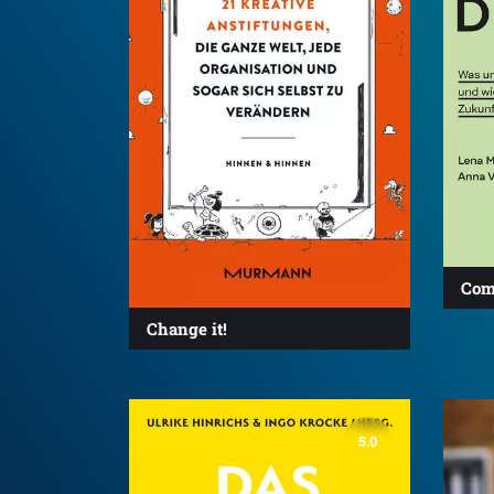
Com
Change it!
5.0