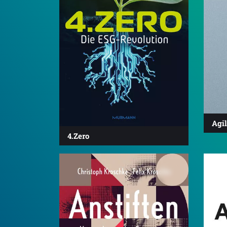
Agi
4.Zero