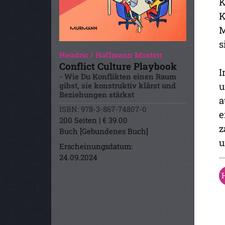
K
K
M
s
Hendric / Hoffmann Mostert
Conflict Culture Playbook
I
- Wie Du Konflikten einen Raum
u
gibst, sie konstruktiv klärst und
Beziehungen stärkst
a
ISBN: 978-3-867-74807-0
e
200 Seiten | € 39.00
z
Buch [Gebundenes Buch]
u
Erscheinungsdatum:
24.09.2024