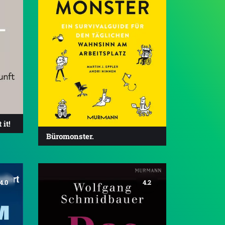
it!
Büromonster.
4.0
4.2