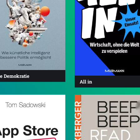
le Demokratie
All in
3.6