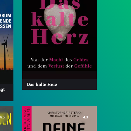
Das kalte Herz
ägt
4.5
4.3