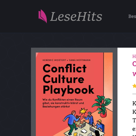
Bes
H
W
K
K
T
e