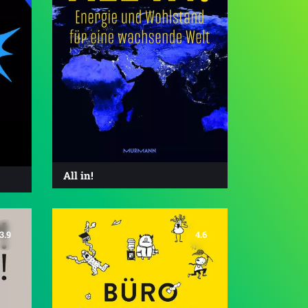
All in!
3.9
4.6