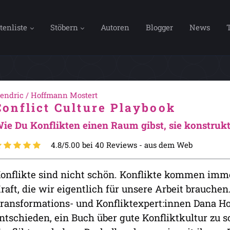
tenliste
Stöbern
Autoren
Blogger
News
endric / Hoffmann Mostert
Conflict Culture Playbook
ie Du Konflikten einen Raum gibst, sie konstrukt
4.8/5.00 bei 40 Reviews -
aus dem Web
onflikte sind nicht schön. Konflikte kommen imme
raft, die wir eigentlich für unsere Arbeit brauche
ransformations- und Konfliktexpert:innen Dana H
ntschieden, ein Buch über gute Konfliktkultur zu sc