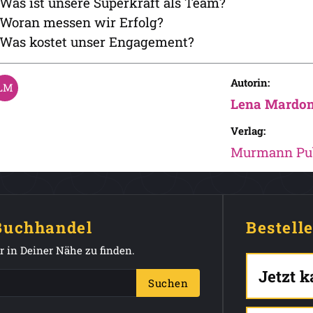
 Was ist unsere Superkraft als Team?
 Woran messen wir Erfolg?
 Was kostet unser Engagement?
Autorin:
Lena Mardo
Verlag:
Murmann Pub
 Buchhandel
Bestell
 in Deiner Nähe zu finden.
Jetzt 
Suchen