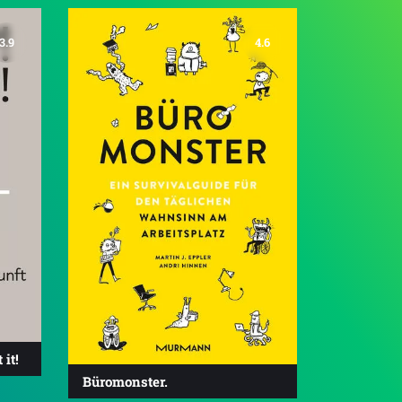
3.9
4.6
it!
Büromonster.