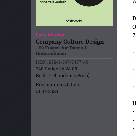
A
D
O
Z
Lena Mardon
Company Culture Design
- 99 Fragen für Teams &
-
Unternehmen
-
ISBN: 978-3-867-74774-5
-
240 Seiten | € 24.00
Buch [Gebundenes Buch]
-
Erscheinungsdatum:
-
01.09.2023
U
•
•
•