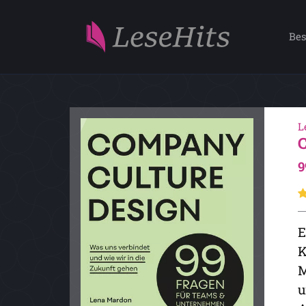
Bes
L
9
E
K
M
u