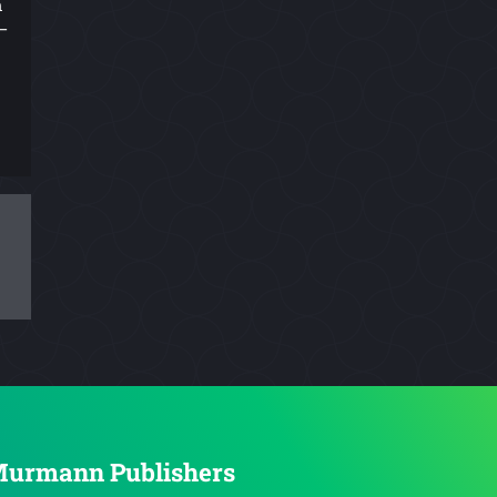
m
–
n Murmann Publishers