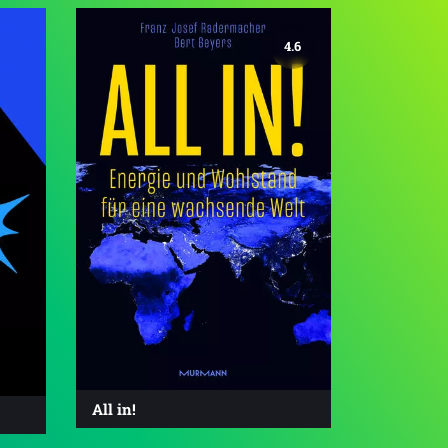
4.6
All in!