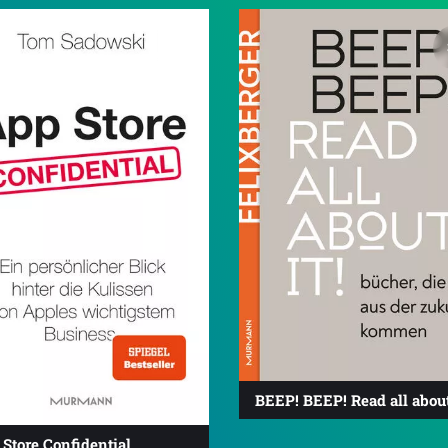
3.6
BEEP! BEEP! Read all about 
Store Confidential